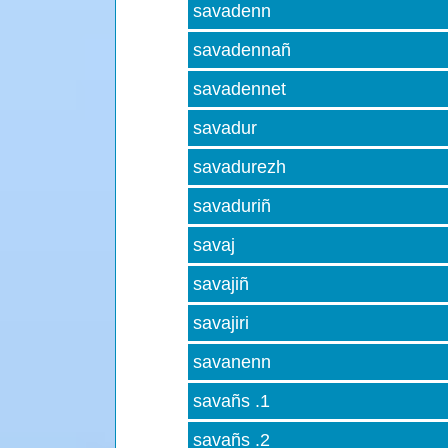
savadenn
savadennañ
savadennet
savadur
savadurezh
savaduriñ
savaj
savajiñ
savajiri
savanenn
savañs .1
savañs .2