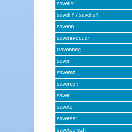
saveller
savelliñ / savellañ
savenn
savenn-douar
Savenneg
saver
saverez
saverezh
savet
savete
saveteer
saveteerezh