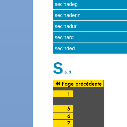
sec'hadeg
sec'hadenn
sec'hadur
sec'hard
sec'hded
S
p. 9
Page précédente
1
…
5
6
7