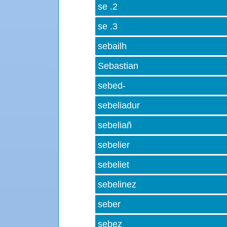
se .2
se .3
sebailh
Sebastian
sebed-
sebeliadur
sebeliañ
sebelier
sebeliet
sebelinez
seber
sebez