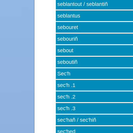
seblantout / seblantiñ
seblantus
sebouret
sebouriñ
sebout
seboutiñ
Sec'h
sec'h .1
sec'h .2
sec'h .3
sec'hañ / sec'hiñ
sec'hed