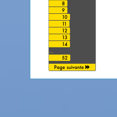
8
9
10
11
12
13
14
…
52
Page suivante