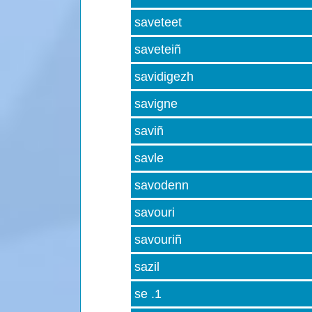
saveteet
saveteiñ
savidigezh
savigne
saviñ
savle
savodenn
savouri
savouriñ
sazil
se .1