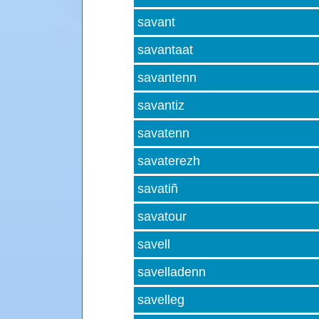
savant
savantaat
savantenn
savantiz
savatenn
savaterezh
savatiñ
savatour
savell
savelladenn
savelleg