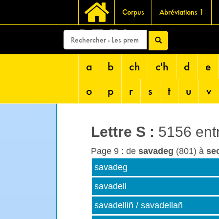
Corpus
Abréviations 1
DEVRI
a
b
ch
c'h
d
e
o
p
r
s
t
u
v
Lettre
S
:
5156 ent
Page 9 : de
savadeg
(801) à
se
savadeg
savadell
savadelliñ / savadellañ