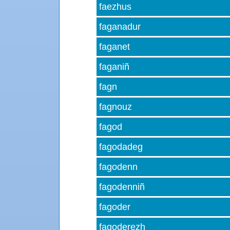
faezhus
faganadur
faganet
faganiñ
fagn
fagnouz
fagod
fagodadeg
fagodenn
fagodenniñ
fagoder
fagoderezh