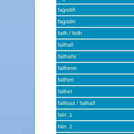
fagodiñ
fagodiri
failh / feilh
failhañ
failhañs
failhenn
failheri
failhet
failhout / failhañ
fain .1
fain .2