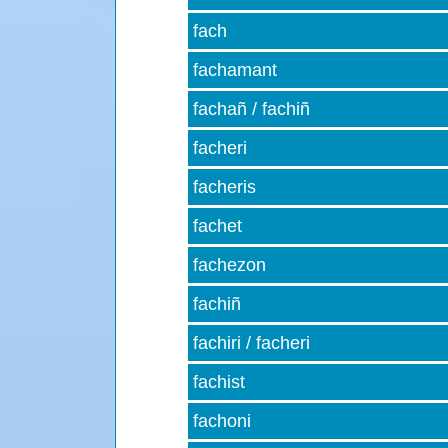
fach
fachamant
fachañ / fachiñ
facheri
facheris
fachet
fachezon
fachiñ
fachiri / facheri
fachist
fachoni