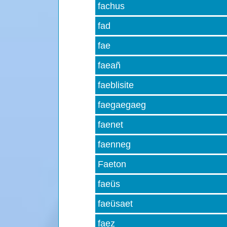
fachus
fad
fae
faeañ
faeblisite
faegaegaeg
faenet
faenneg
Faeton
faeüs
faeüsaet
faez