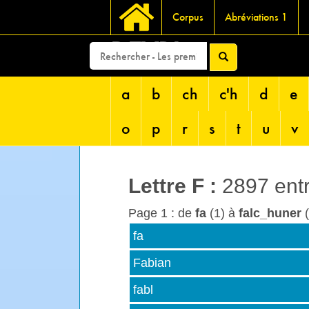
Corpus
Abréviations 1
DEVRI
a
b
ch
c'h
d
e
o
p
r
s
t
u
v
Lettre
F
:
2897 ent
Page 1 : de
fa
(1) à
falc_huner
(
fa
Fabian
fabl