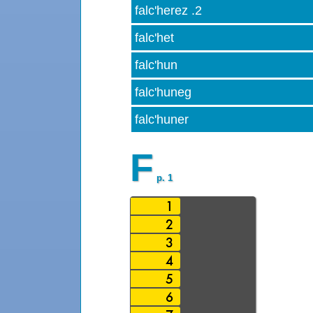
falc'herez .2
falc'het
falc'hun
falc'huneg
falc'huner
F
p. 1
1
2
3
4
5
6