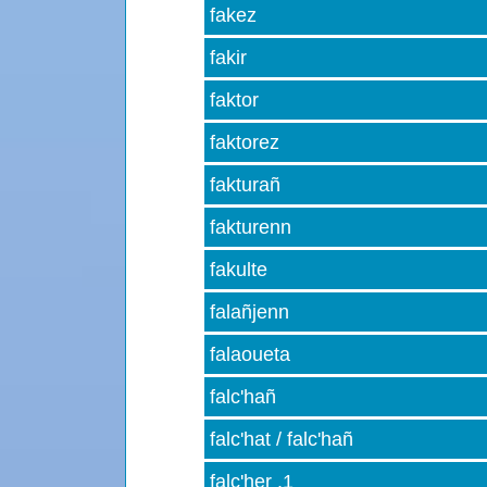
fakez
fakir
faktor
faktorez
fakturañ
fakturenn
fakulte
falañjenn
falaoueta
falc'hañ
falc'hat / falc'hañ
falc'her .1