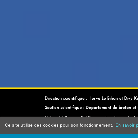
Direction scientifique : Herve Le Bihan et Divy 
Soutien scientifique : Département de breton et 
Université Rennes 2 / Kevrenn brezhoneg ha ke
Ce site utilise des cookies pour son fonctionnement.
En savoir p
dictionarypor