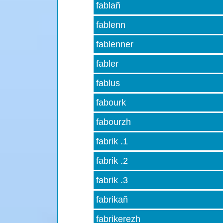
fablañ
fablenn
fablenner
fabler
fablus
fabourk
fabourzh
fabrik .1
fabrik .2
fabrik .3
fabrikañ
fabrikerezh