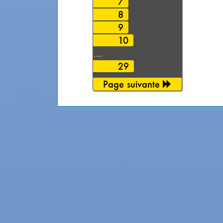
7
8
9
10
…
29
Page suivante