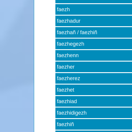
faezh
faezhadur
faezhañ / faezhiñ
faezhegezh
faezhenn
faezher
faezherez
faezhet
faezhiad
faezhidigezh
faezhiñ