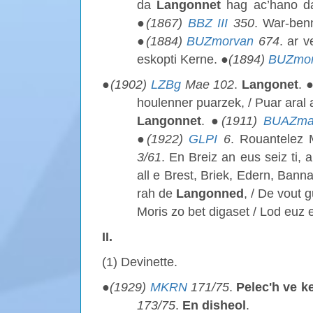
da
Langonnet
hag ac’hano d
●
(1867)
BBZ III
350
. War-ben
●
(1884)
BUZmorvan
674
. ar 
eskopti Kerne. ●
(1894)
BUZmor
●
(1902)
LZBg
Mae 102
.
Langonet
. 
houlenner puarzek, / Puar aral 
Langonnet
. ●
(1911)
BUAZma
●
(1922)
GLPI
6
. Rouantelez
3/61
. En Breiz an eus seiz ti,
all e Brest, Briek, Edern, Bann
rah de
Langonned
, / De vout 
Moris zo bet digaset / Lod euz 
II.
(1) Devinette.
●
(1929)
MKRN
171/75
.
Pelec'h ve k
173/75
.
En
disheol
.