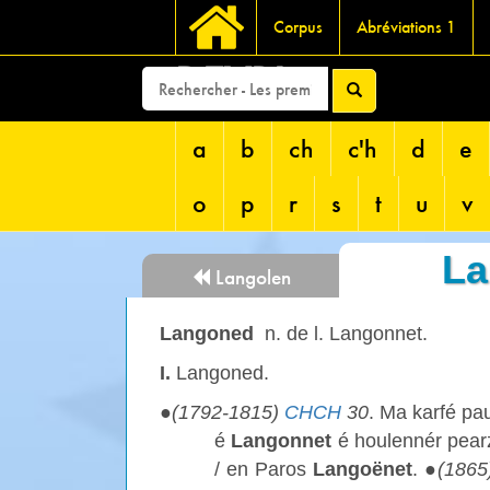
Corpus
Abréviations 1
DEVRI
a
b
ch
c'h
d
e
o
p
r
s
t
u
v
La
Langolen
Langoned
n. de l. Langonnet.
I.
Langoned.
●
(1792-1815)
CHCH
30
. Ma karfé pau
é
Langonnet
é houlennér pear
/ en Paros
Langoënet
. ●
(186