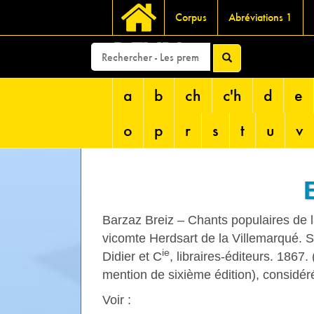
Corpus
Abréviations 1
DEVRI
a
b
ch
c'h
d
e
o
p
r
s
t
u
v
Barzaz Breiz – Chants populaires de la
vicomte Herdsart de la Villemarqué. S
ie
Didier et C
, libraires-éditeurs. 1867
mention de sixième édition), considéré
Voir :