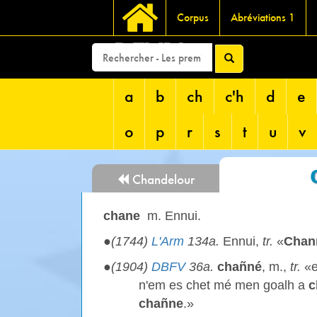
Corpus
Abréviations 1
DEVRI
a
b
ch
c'h
d
e
o
p
r
s
t
u
v
Chandelour
chane
m. Ennui.
●
(1744)
L'Arm
134a.
Ennui,
tr.
«
Chan
●
(1904)
DBFV
36a.
chañné
, m.,
tr.
«e
n'em es chet mé men goalh a
c
chañne
.»