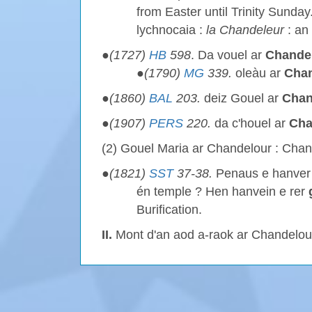
from Easter until Trinity Sunday
lychnocaia :
la Chandeleur
: an
●
(1727)
HB
598
. Da vouel ar
Chande
●
(1790)
MG
339.
oleàu ar
Chan
●
(1860)
BAL
203.
deiz Gouel ar
Chan
●
(1907)
PERS
220.
da c'houel ar
Cha
(2) Gouel Maria ar Chandelour : Chand
●
(1821)
SST
37-38.
Penaus e hanver 
én temple ? Hen hanvein e rer
Burification.
II.
Mont d'an aod a-raok ar Chandelour