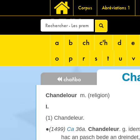
Corpus
Abréviations 1
DEVRI
a
b
ch
c'h
d
e
o
p
r
s
t
u
v
Ch
chañbo
Chandelour
m. (religion)
I.
(1) Chandeleur.
●
(1499)
Ca
36a.
Chandeleur
. g. ide
hac an pasch bede an dreindet