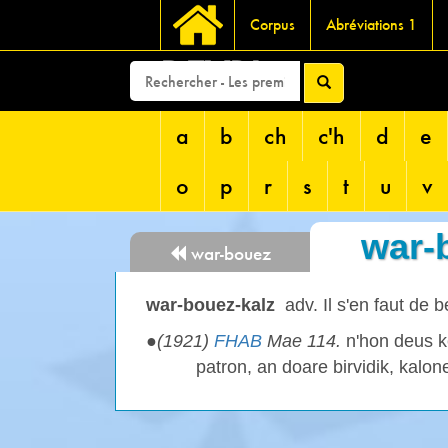
Corpus
Abréviations 1
DEVRI
a
b
ch
c'h
d
e
o
p
r
s
t
u
v
war-
war-bouez
war-bouez-kalz
adv. Il s'en faut de
●
(1921)
FHAB
Mae 114.
n'hon deus k
patron, an doare birvidik, kalon