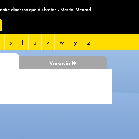
nnaire diachronique du breton - Martial Menard
s
t
u
v
w
y
z
Varsovia