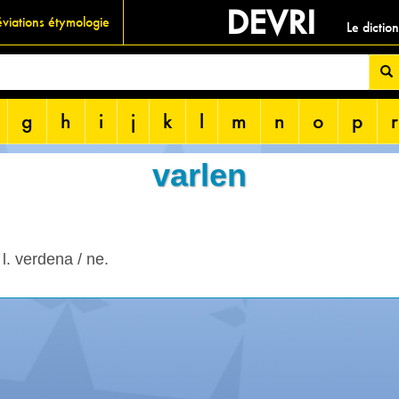
DEVRI
viations étymologie
Le dictio
g
h
i
j
k
l
m
n
o
p
r
varlen
l. verdena / ne.