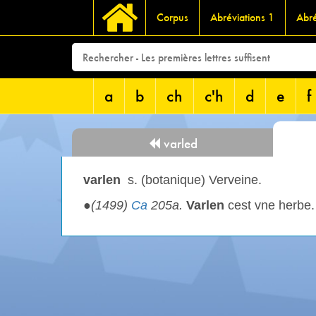
Corpus
Abréviations 1
Abré
a
b
ch
c'h
d
e
f
varled
varlen
s. (botanique) Verveine.
●
(1499)
Ca
205a.
Varlen
cest vne herbe. 