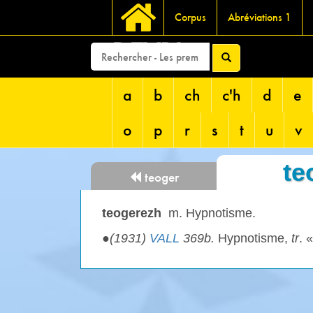
Corpus
Abréviations 1
DEVRI
a
b
ch
c'h
d
e
o
p
r
s
t
u
v
te
teoger
teogerezh
m. Hypnotisme.
●
(1931)
VALL
369b.
Hypnotisme,
tr
. «