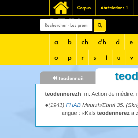
Corpus
Abréviations 1
DEVRI
a
b
ch
c'h
d
e
o
p
r
s
t
u
v
teo
teodennañ
teodennerezh
m. Action de médire,
●
(1941)
FHAB
Meurzh/Ebrel 35. (Skr
langue : «Kals
teodennerez
a z