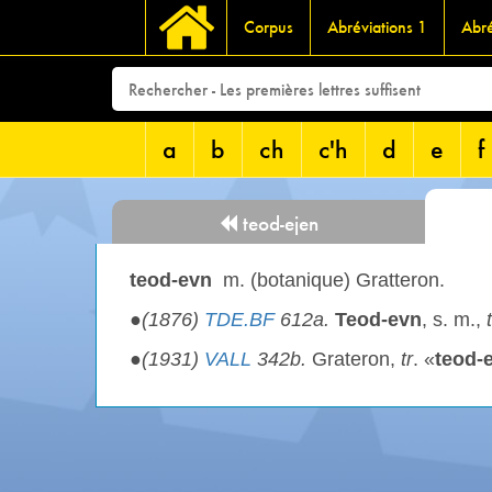
Corpus
Abréviations 1
Abré
a
b
ch
c'h
d
e
f
teod-ejen
teod-evn
m. (botanique) Gratteron.
●
(1876)
TDE.BF
612a.
Teod-evn
, s. m.,
●
(1931)
VALL
342b.
Grateron,
tr
. «
teod-