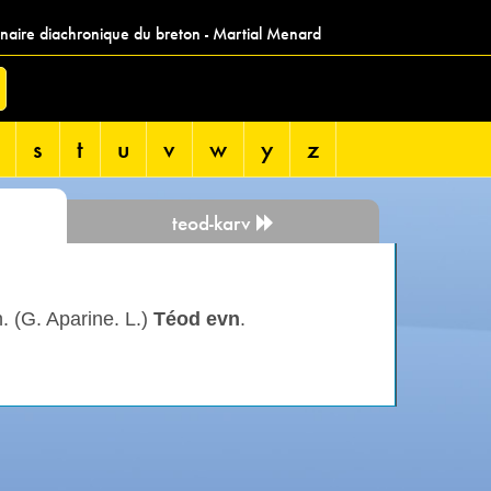
nnaire diachronique du breton - Martial Menard
s
t
u
v
w
y
z
teod-karv
n. (G. Aparine. L.)
Téod evn
.