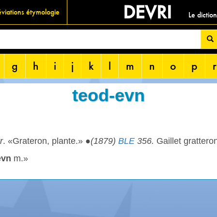
DEVRI
viations étymologie
Le dictio
g
h
i
j
k
l
m
n
o
p
r
teod-evn
tr
. «Grateron, plante.» ●
(1879)
BLE
356.
Gaillet grattero
evn
m.»