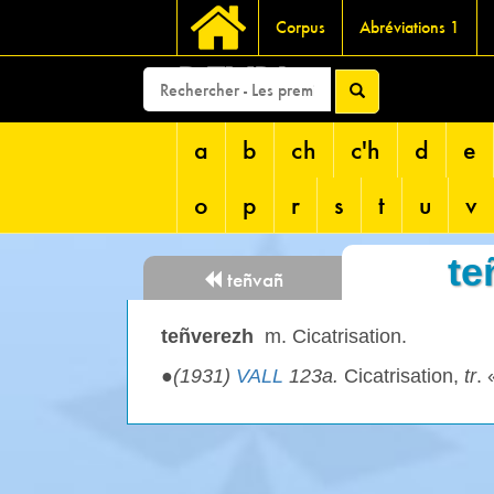
Corpus
Abréviations 1
DEVRI
a
b
ch
c'h
d
e
o
p
r
s
t
u
v
te
teñvañ
teñverezh
m. Cicatrisation.
●
(1931)
VALL
123a.
Cicatrisation,
tr
. 