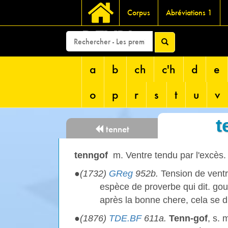
Corpus
Abréviations 1
DEVRI
a
b
ch
c'h
d
e
o
p
r
s
t
u
v
t
tennet
tenngof
m. Ventre tendu par l'excès.
●
(1732)
GReg
952b.
Tension de ventr
espèce de proverbe qui dit. go
après la bonne chere, cela se d
●
(1876)
TDE.BF
611a.
Tenn-gof
, s. 