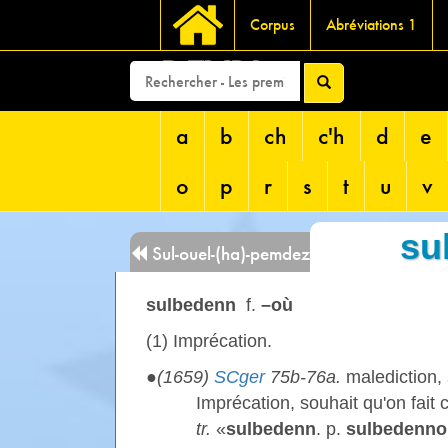
Corpus
Abréviations 1
DEVRI
a
b
ch
c'h
d
e
o
p
r
s
t
u
v
su
Sul-ouel-(ha)-pemdez
sulbedenn
f. ­
–où
(1)
Imprécation.
●
(1659)
SCger
75b-76a.
malediction,
Imprécation, souhait qu'on fait c
tr.
«
sulbedenn
. p.
sulbedenno