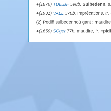
●
(1876)
TDE.BF
598b.
Sulbedenn
, s
●
(1931)
VALL
378b.
Imprécations,
tr
.
(2) Pediñ sulbedennoù gant : maudire
●
(1659)
SCger
77b.
maudire,
tr
. «
pid