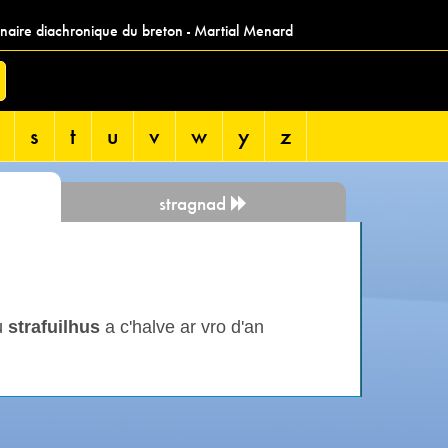
nnaire diachronique du breton - Martial Menard
s
t
u
v
w
y
z
stragnad
ù
strafuilhus
a c'halve ar vro d'an