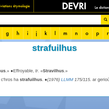
DEVRI
viations étymologie
Le dictio
g
h
i
j
k
l
m
n
o
p
r
strafuilhus
hus
.» ●Effroyable,
tr
. «
Stravilhus
.»
 c'hros ha
strafuilhus
. ●
(1976)
LLMM
175/115.
ar gerio