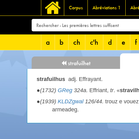
Corpus
Abréviations 1
Abré
a
b
ch
c'h
d
e
f
strafuilhet
strafuilhus
adj. Effrayant.
●
(1732)
GReg
324a.
Effriant,
tr
. «
stravil
●
(1939)
KLDZgwal
126/44.
trouz e vouez
armeadeg.