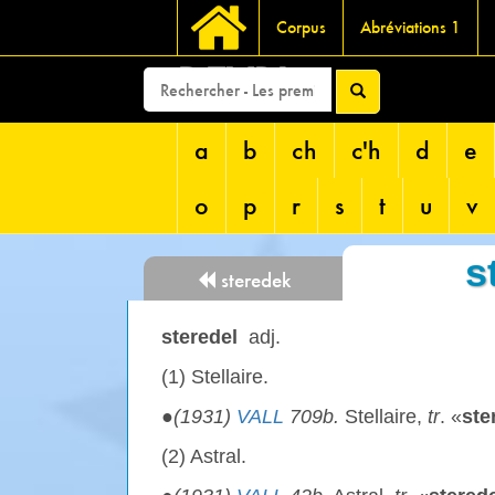
Corpus
Abréviations 1
DEVRI
a
b
ch
c'h
d
e
o
p
r
s
t
u
v
s
steredek
steredel
adj.
(1) Stellaire.
●
(1931)
VALL
709b.
Stellaire,
tr
. «
ste
(2) Astral.