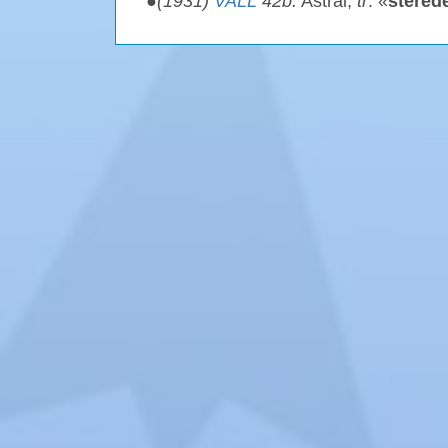
●
(1931)
VALL
42b.
Astral,
tr
. «
stered