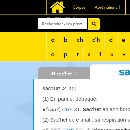
Corpus
Abréviations 1
DEVRI
a
b
ch
c'h
d
e
o
p
r
s
t
u
v
sa
sac'het .1
sac'het .2
adj.
(1) En panne, détraqué.
●
(1857)
CBF
31.
Sac'het
eo ann horo
(2) Sac'het eo e anal : sa respiration s