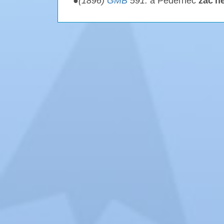
●
(1896)
GMB
591.
à Pédernec
zac'h