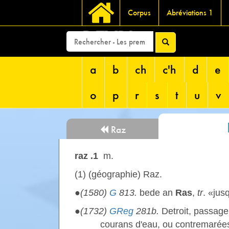
Corpus
Abréviations 1
DEVRI
a
b
ch
c'h
d
e
o
p
r
s
t
u
v
Raz
raz .1
m.
(1) (géographie) Raz.
●
(1580)
G
813.
bede an
Ras
,
tr
. «jus
●
(1732)
GReg
281b.
Detroit, passage
courans d'eau, ou contremarées