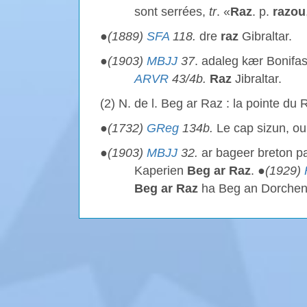
sont serrées,
tr
. «
Raz
. p.
razou
●
(1889)
SFA
118.
dre
raz
Gibraltar.
●
(1903)
MBJJ
37
. adaleg kær Bonifa
ARVR
43/4b.
Raz
Jibraltar.
(2) N. de l. Beg ar Raz : la pointe du 
●
(1732)
GReg
134b.
Le cap sizun, ou
●
(1903)
MBJJ
32.
ar bageer breton 
Kaperien
Beg ar Raz
. ●
(1929)
Beg ar Raz
ha Beg an Dorchen