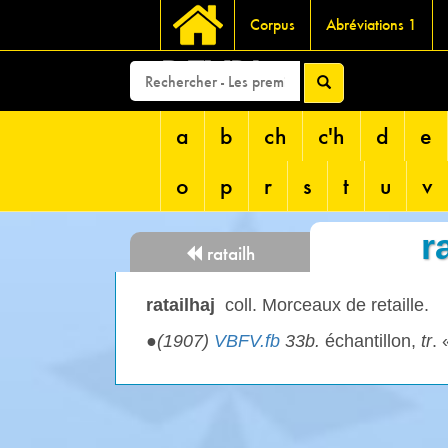
Corpus
Abréviations 1
DEVRI
a
b
ch
c'h
d
e
o
p
r
s
t
u
v
r
ratailh
ratailhaj
coll. Morceaux de retaille.
●
(1907)
VBFV.fb
33b.
échantillon,
tr
. 