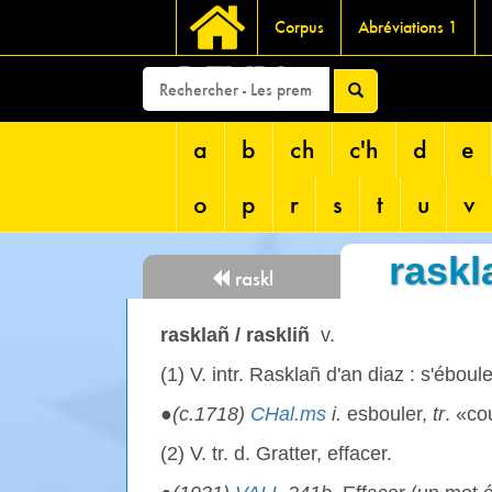
Corpus
Abréviations 1
DEVRI
a
b
ch
c'h
d
e
o
p
r
s
t
u
v
raskl
raskl
rasklañ / raskliñ
v.
(1) V. intr. Rasklañ d'an diaz : s'éboule
●
(c.1718)
CHal.ms
i.
esbouler,
tr
. «co
(2) V. tr. d. Gratter, effacer.