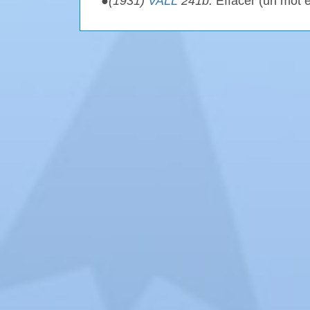
●
(1931)
VALL
241b.
Effacer (un mot é