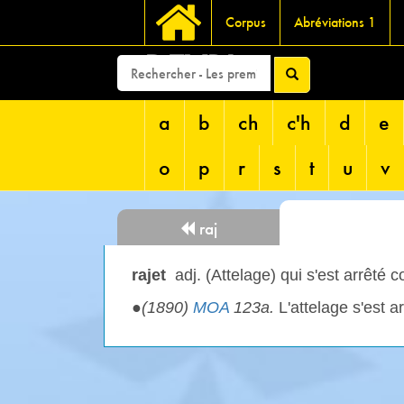
Corpus
Abréviations 1
DEVRI
a
b
ch
c'h
d
e
o
p
r
s
t
u
v
raj
rajet
adj. (Attelage) qui s'est arrêté c
●
(1890)
MOA
123a.
L'attelage s'est a