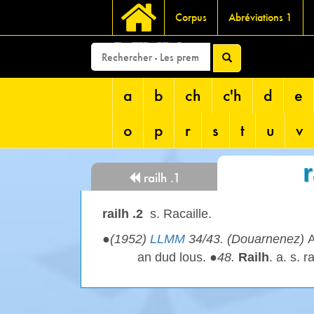
Corpus
Abréviations 1
DEVRI
a
b
ch
c'h
d
e
o
p
r
s
t
u
v
r
railh .1
railh .2
s. Racaille.
●
(1952)
LLMM
34/43. (Douarnenez)
A
an dud lous. ●
48.
Railh
. a. s. 