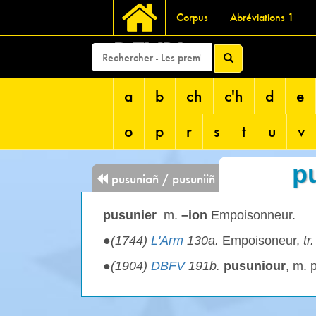
Corpus
Abréviations 1
DEVRI
a
b
ch
c'h
d
e
o
p
r
s
t
u
v
p
pusuniañ / pusuniiñ
pusunier
m.
–ion
Empoisonneur.
●
(1744)
L'Arm
130a.
Empoisoneur,
tr.
●
(1904)
DBFV
191b.
pusuniour
, m. 