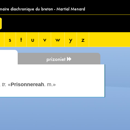
nnaire diachronique du breton - Martial Menard
s
t
u
v
w
y
z
prizoniet
,
tr.
«
Prisonnereah
. m.»