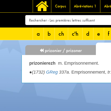
Corpus
Abréviations 1
Abré
a
b
ch
c'h
d
e
f
prizonier / prizoner
prizonierezh
m. Emprisonnement.
●
(1732)
GReg
337a.
Emprisonnement,
tr