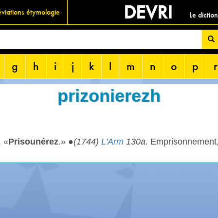
DEVRI
viations étymologie
Le dictio
g
h
i
j
k
l
m
n
o
p
r
prizonierezh
. «
Prisounérez
.» ●
(1744)
L'Arm
130a.
Emprisonnement