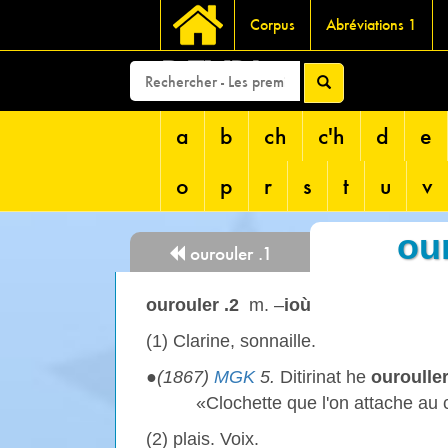
Corpus
Abréviations 1
DEVRI
a
b
ch
c'h
d
e
o
p
r
s
t
u
v
our
ourouler .1
ourouler .2
m. –
ioù
(1) Clarine, sonnaille.
●
(1867)
MGK
5.
Ditirinat he
ouroulle
«Clochette que l'on attache au
(2)
plais. Voix.