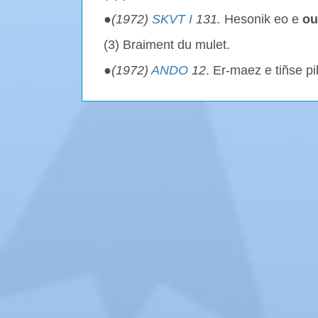
●
(1972)
SKVT I
131.
Hesonik eo e
ou
(3) Braiment du mulet.
●
(1972)
ANDO
12
. Er-maez e tiñse pi