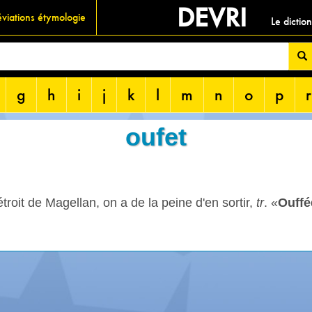
DEVRI
viations étymologie
Le dictio
g
h
i
j
k
l
m
n
o
p
r
oufet
roit de Magellan, on a de la peine d'en sortir,
tr
. «
Ouffé