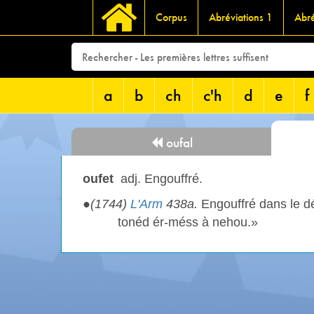
Corpus
Abréviations 1
Abré
a
b
ch
c'h
d
e
f
oufal
oufet
adj. Engouffré.
●
(1744)
L'Arm
438a.
Engouffré dans le dét
tonéd ér-méss à nehou.»