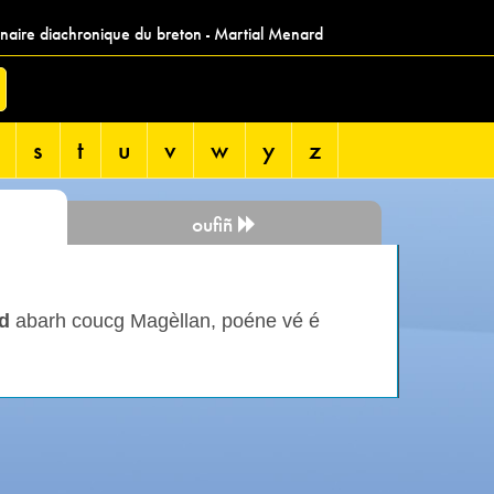
nnaire diachronique du breton - Martial Menard
s
t
u
v
w
y
z
oufiñ
d
abarh coucg Magèllan, poéne vé é