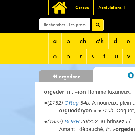
Corpus
Abréviations 1
DEVRI
a
b
ch
c'h
d
e
o
p
r
s
t
u
v
o
orgedenn
orgeder
m.
–ion
Homme luxurieux.
●
(1732)
GReg
34b.
Amoureux, plein d
orguedéryen
.» ●
210b.
Coquet, 
●
(1922)
BUBR
20/252.
ar brinsez / (.
Amant ; débauché,
tr
. «
orgede