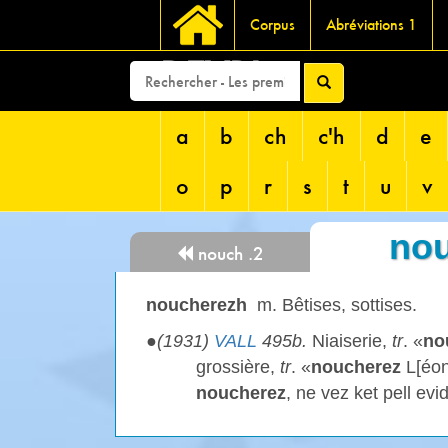
Corpus
Abréviations 1
DEVRI
a
b
ch
c'h
d
e
o
p
r
s
t
u
v
no
nouch .2
noucherezh
m. Bêtises, sottises.
●
(1931)
VALL
495b.
Niaiserie,
tr
. «
no
grossière,
tr
. «
noucherez
L[éon
noucherez
, ne vez ket pell evi