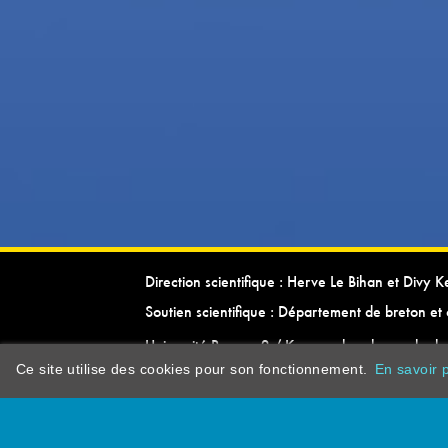
Direction scientifique : Herve Le Bihan et Divy 
Soutien scientifique : Département de breton et 
Université Rennes 2 / Kevrenn brezhoneg ha ke
Ce site utilise des cookies pour son fonctionnement.
En savoir p
dictionarypor