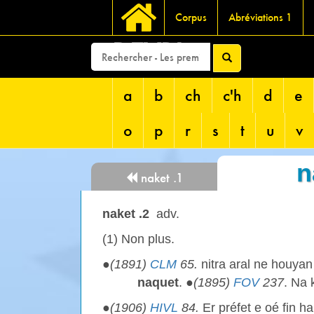
Corpus
Abréviations 1
DEVRI
a
b
ch
c'h
d
e
o
p
r
s
t
u
v
n
naket .1
naket .2
adv.
(1) Non plus.
●
(1891)
CLM
65.
nitra aral ne houya
naquet
. ●
(1895)
FOV
237
. Na 
●
(1906)
HIVL
84.
Er préfet e oé fin h