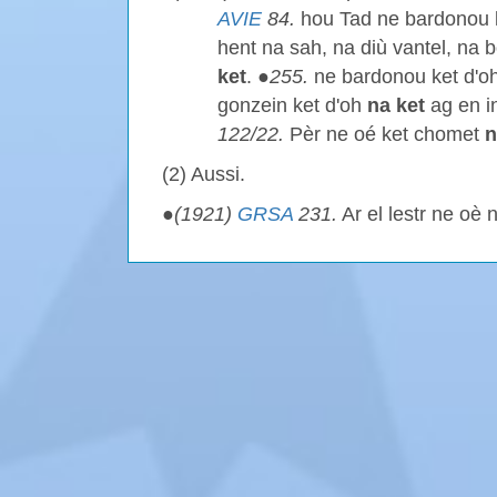
AVIE
84.
hou Tad ne bardonou
hent na sah, na diù vantel, na 
ket
. ●
255.
ne bardonou ket d'o
gonzein ket d'oh
na ket
ag en in
122/22.
Pèr ne oé ket chomet
n
(2) Aussi.
●
(1921)
GRSA
231.
Ar el lestr ne oè 