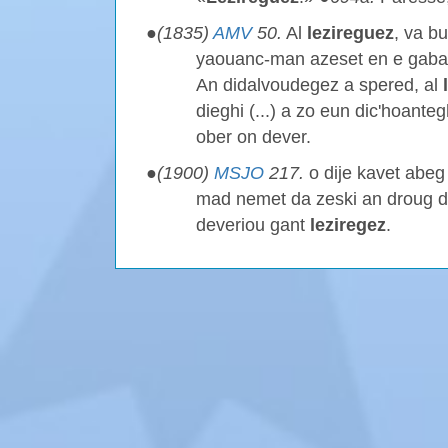
●
(1835)
AMV
50.
Al
lezireguez
, va bu
yaouanc-man azeset en e gaba
An didalvoudegez a spered, al
dieghi (...) a zo eun dic'hoant
ober on dever.
●
(1900)
MSJO
217.
o dije kavet abe
mad nemet da zeski an droug d
deveriou gant
leziregez
.