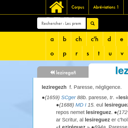
Corpus
Abréviations 1
DEVRI
a
b
ch
c'h
d
e
o
p
r
s
t
u
v
le
leziregañ
leziregezh
f. Paresse, négligence.
●
(1659)
SCger
88b.
paresse,
tr
. «
les
●
(1688)
MD I
15.
eul
lesiregue
repos nemet
lesireguez
. ●
(172
ar Scritur, al
lesireguez
er c'hol
«
Leziréguez
.» ●
694a.
Paresse,