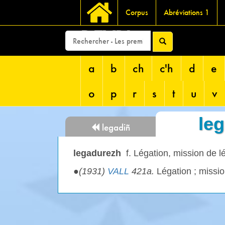
Corpus
Abréviations 1
DEVRI
a
b
ch
c'h
d
e
o
p
r
s
t
u
v
le
legadiñ
legadurezh
f. Légation, mission de l
●
(1931)
VALL
421a.
Légation ; missi