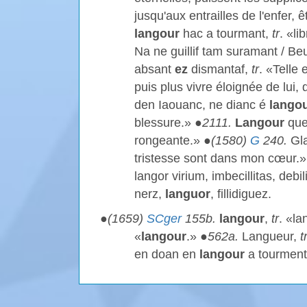
jusqu'aux entrailles de l'enfer,
langour
hac a tourmant,
tr
. «li
Na ne guillif tam suramant / Be
absant
ez
dismantaf,
tr
. «Telle 
puis plus vivre éloignée de lui,
den Iaouanc, ne dianc é
lango
blessure.» ●
2111.
Langour
que
rongeante.» ●
(1580)
G
240.
Gla
tristesse sont dans mon cœur.»
langor virium, imbecillitas, debil
nerz,
languor
, fillidiguez.
●
(1659)
SCger
155b.
langour
,
tr
. «la
«
langour
.» ●
562a.
Langueur,
t
en doan en
langour
a tourment