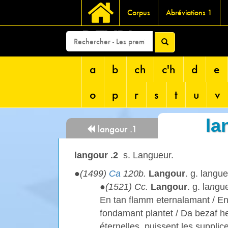
Corpus
Abréviations 1
DEVRI
a
b
ch
c'h
d
e
o
p
r
s
t
u
v
la
langour .1
langour .2
s.
Langueur.
●
(1499)
Ca
120b.
Langour
. g. langue
●
(1521) Cc.
Langour
. g. la
n
gue
En tan flamm eternalamant / E
fondamant plantet / Da bezaf he
éternelles, puissent les supplic