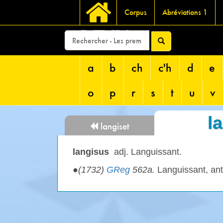
Corpus
Abréviations 1
DEVRI
a
b
ch
c'h
d
e
o
p
r
s
t
u
v
l
langiset
langisus
adj. Languissant.
●
(1732)
GReg
562a.
Languissant, an