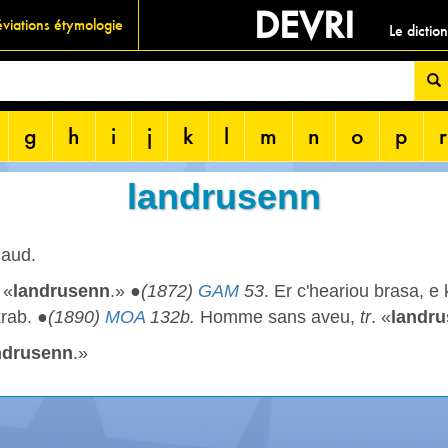
DEVRI
viations étymologie
Le dictio
g
h
i
j
k
l
m
n
o
p
r
landrusenn
aud.
«
landrusenn
.» ●
(1872)
GAM
53
. Er c'heariou brasa, e
krab. ●
(1890)
MOA
132b.
Homme sans aveu,
tr
. «
landr
ndrusenn
.»