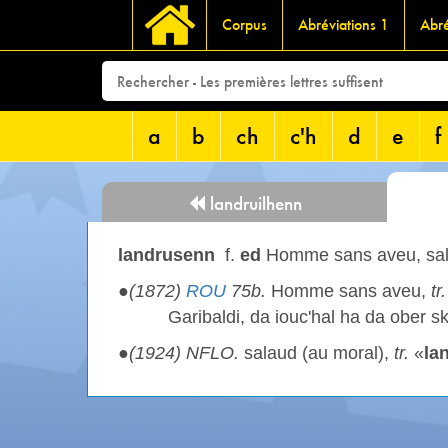
Corpus
Abréviations 1
Abré
a
b
ch
c'h
d
e
f
landruilhenn
landrusenn
f.
ed
Homme sans aveu, sal
●
(1872)
ROU
75b.
Homme sans aveu,
tr.
Garibaldi, da iouc'hal ha da ober s
●
(1924) NFLO.
salaud (au moral),
tr.
«
la