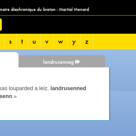
nnaire diachronique du breton - Martial Menard
s
t
u
v
w
y
z
landrusenneg
 kas louparded a leiz,
landrusenned
usenn
.»