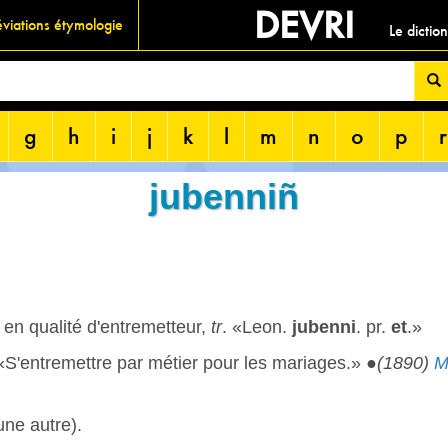
DEVRI
viations étymologie
Le dictio
g
h
i
j
k
l
m
n
o
p
r
jubenniñ
en qualité d'entremetteur,
tr
. «Leon.
jubenni
. pr.
et
.»
 «S'entremettre par métier pour les mariages.» ●
(1890)
M
une autre).