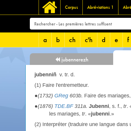
Corpus
Abréviations 1
Abré
a
b
ch
c'h
d
e
f
jubennerezh
jubenniñ
v. tr. d.
(1) Faire l'entremetteur.
●
(1732)
GReg
603b.
Faire des mariages, 
●
(1876)
TDE.BF
311a.
Jubenni
, s. f.,
tr
.
les mariages,
tr
. «
jubenni
.»
(2) Interpréter (traduire une langue dans 