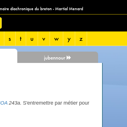
nnaire diachronique du breton - Martial Menard
s
t
u
v
w
y
z
jubennour
OA
243a.
S'entremettre par métier pour