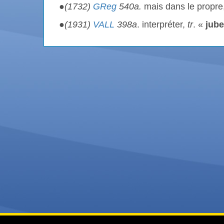
●
(1732)
GReg
540a.
mais dans le propre
●
(1931)
VALL
398a
. interpréter,
tr
. «
jube