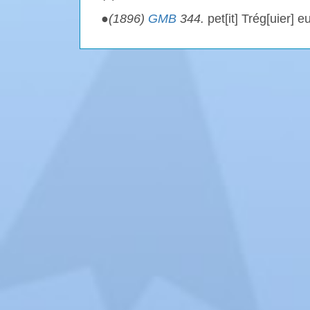
●
(1896)
GMB
344.
pet[it] Trég[uier] 