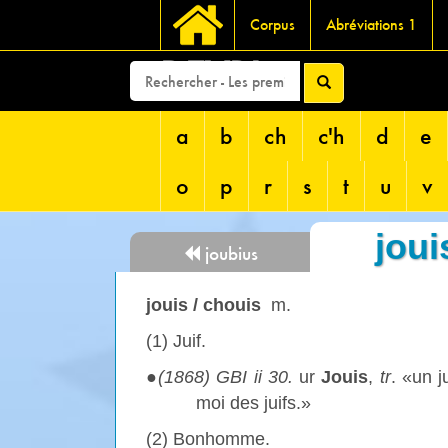
Corpus
Abréviations 1
DEVRI
a
b
ch
c'h
d
e
o
p
r
s
t
u
v
joui
joubius
jouis / chouis
m.
(1) Juif.
●
(1868) GBI
ii
30.
ur
Jouis
,
tr
. «un 
moi des juifs.»
(2) Bonhomme.