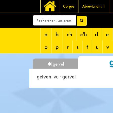
Corpus
Abréviations 1
DEVRI
a
b
ch
c'h
d
e
o
p
r
s
t
u
v
gelvel
gelven
voir
gervel