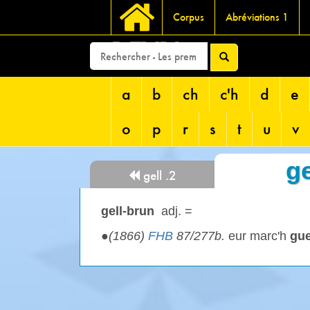
Corpus
Abréviations 1
DEVRI
a
b
ch
c'h
d
e
o
p
r
s
t
u
v
ge
gell .2
gell-brun
adj. =
●
(1866)
FHB
87/277b.
eur marc'h
gue