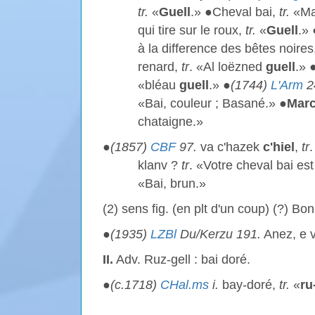
tr.
«
Guell
.» ●Cheval bai,
tr.
«Ma
qui tire sur le roux,
tr.
«
Guell
.» 
à la difference des bêtes noir
renard,
tr
. «Al loëzned
guell
.» 
«bléau
guell
.» ●
(1744)
L'Arm
2
«Bai, couleur ; Basané.» ●
Marc
chataigne.»
●
(1857)
CBF
97.
va c'hazek
c'hiel
,
tr
klanv ?
tr
. «Votre cheval bai es
«Bai, brun.»
(2) sens fig. (en plt d'un coup) (?) Bon,
●
(1935)
LZBl
Du/Kerzu 191.
Anez, e 
II.
Adv. Ruz-gell : bai doré.
●
(c.1718)
CHal.ms
i.
bay-doré,
tr.
«
ru