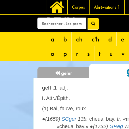
Corpus
Abréviations 1
DEVRI
a
b
ch
c'h
d
e
o
p
r
s
t
u
v
geler
gell .1
adj.
I.
Attr./Épith.
(1) Bai, fauve, roux.
●
(1659)
SCger
13b.
cheual bay,
tr
. «
«cheual bay.» ●
(1732)
GReg
75