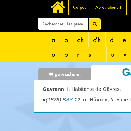
Corpus
Abréviations 1
DEVRI
a
b
ch
c'h
d
e
o
p
r
s
t
u
v
G
gavrachenn
Gavrenn
f. Habitante de Gâvres.
●
(1878)
BAY
12.
ur Hâvren
,
tr.
«une f