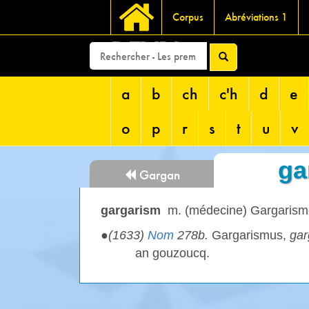
Corpus
Abréviations 1
DEVRI
a
b
ch
c'h
d
e
o
p
r
s
t
u
v
ga
Gargan
gargarism
m. (médecine) Gargarism
●
(1633)
Nom
278b.
Gargarismus,
ga
an gouzoucq.