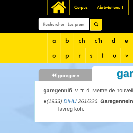
Corpus
Abréviations 1
DEVRI
a
b
ch
c'h
d
e
o
p
r
s
t
u
v
ga
garegenn
garegenniñ
v. tr. d. Mettre de nouve
●
(1933)
DIHU
261/226.
Garegennein
lavreg koh.