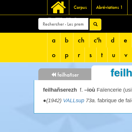
Corpus
Abréviations 1
DEVRI
a
b
ch
c'h
d
e
o
p
r
s
t
u
v
feil
feilhañser
feilhañserezh
f.
–ioù
Faïencerie (usi
●
(1942)
VALLsup
73a.
fabrique de fa