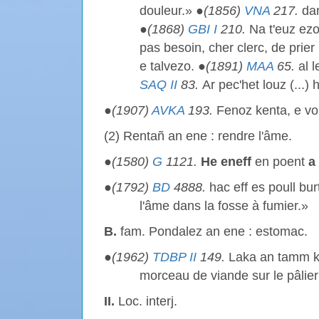
douleur.» ●
(1856)
VNA
217.
dan
●
(1868)
GBI I
210.
Na t'euz ezo
pas besoin, cher clerc, de prie
e talvezo. ●
(1891)
MAA
65.
al l
SAQ II
83.
Ar pec'het louz (...)
●
(1907)
AVKA
193.
Fenoz kenta, e vo
(2) Rentañ an ene : rendre l'âme.
●
(1580)
G
1121.
He eneff
en poent
a
●
(1792)
BD
4888.
hac eff es poull bu
l'âme dans la fosse à fumier.»
B.
fam. Pondalez an ene : estomac.
●
(1962)
TDBP II
149.
Laka an tamm k
morceau de viande sur le pâlie
II.
Loc. interj.