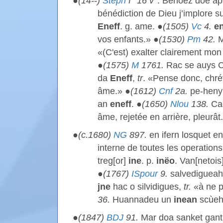
●
(14--)
Steph
f° 16 v°
. Benoez doe ap
bénédiction de Dieu j’implore s
Eneff
. g. ame. ●
(1505)
Vc
4.
e
vos enfants.» ●
(1530)
Pm
42.
M
«(C'est) exalter clairement mo
●
(1575)
M
1761.
Rac se auys Cr
da
Eneff
,
tr
. «Pense donc, chrét
âme.» ●
(1612)
Cnf
2a.
pe-heny 
an
eneff
. ●
(1650)
Nlou
138.
Ca
âme, rejetée en arrière, pleurât
●
(c.1680)
NG
897.
en ifern losquet e
interne de toutes les operation
treg[or]
ine
. p.
inëo
. Van[netois
●
(1767)
ISpour
9.
salvediguea
jne
hac o silvidigues,
tr.
«à ne p
36.
Huannadeu un
inean
scùeh 
●
(1847)
BDJ
91.
Mar doa sanket gan