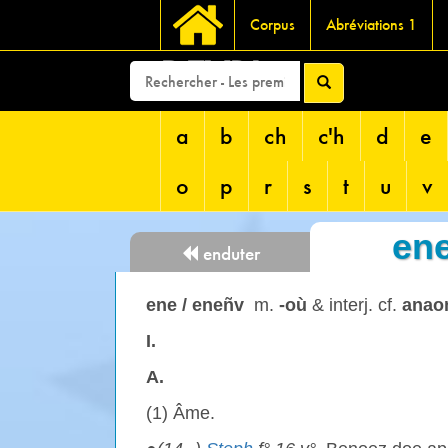
Corpus
Abréviations 1
DEVRI
a
b
ch
c'h
d
e
o
p
r
s
t
u
v
ene
enduter
ene / eneñv
m.
-où
& interj. cf.
anao
I.
A.
(1) Âme.