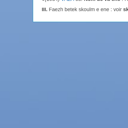
III.
Faezh betek skoulm e ene : voir
s