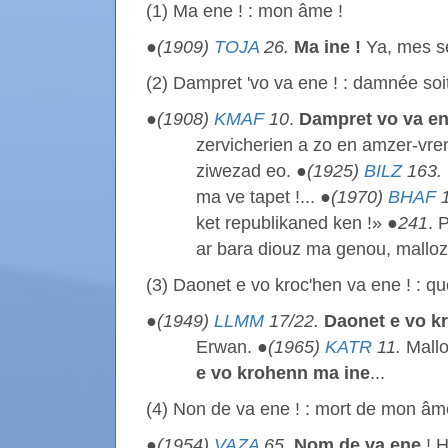
(1) Ma ene ! : mon âme !
●
(1909)
TOJA
26.
Ma ine !
Ya, mes se
(2) Dampret 'vo va ene ! : damnée so
●
(1908)
KMAF
10
.
Dampret vo va e
zervicherien a zo en amzer-vre
ziwezad eo. ●
(1925)
BILZ
163.
ma ve tapet !... ●
(1970)
BHAF
1
ket republikaned ken !» ●
241
. 
ar bara diouz ma genou, mallo
(3) Daonet e vo kroc'hen va ene ! : 
●
(1949)
LLMM
17/22.
Daonet e vo k
Erwan. ●
(1965)
KATR
11.
Mallo
e vo krohenn ma ine
...
(4) Non de va ene ! : mort de mon âm
●
(1954)
VAZA
65.
Nom de va ene
! H