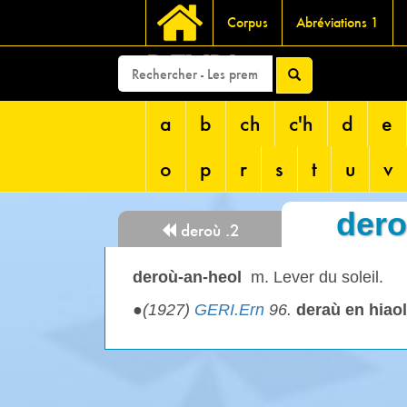
Corpus
Abréviations 1
DEVRI
a
b
ch
c'h
d
e
o
p
r
s
t
u
v
dero
deroù .2
deroù-an-heol
m. Lever du soleil.
●
(1927)
GERI.Ern
96.
deraù en hiaol