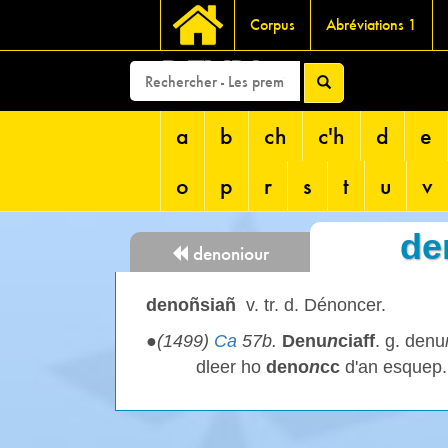
Corpus
Abréviations 1
DEVRI
a
b
ch
c'h
d
e
o
p
r
s
t
u
v
de
denoniour
denoñsiañ
v. tr. d. Dénoncer.
●
(1499)
Ca
57b.
Denu
n
ciaff
. g. denu
dleer ho
deno
n
cc
d'an esquep.