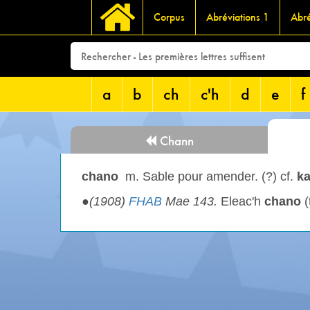
Corpus
Abréviations 1
Abré
a
b
ch
c'h
d
e
f
Chann
chano
m. Sable pour amender. (?) cf.
k
●
(1908)
FHAB
Mae 143.
Eleac'h
chano
(