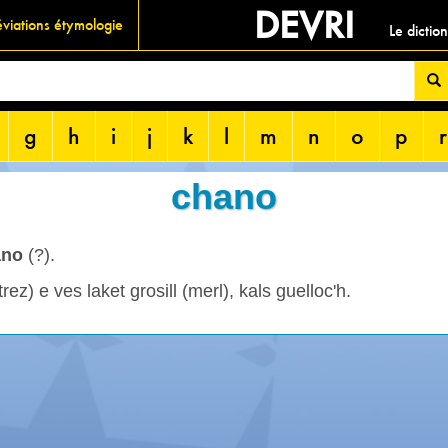
DEVRI
viations étymologie
Le dictio
g
h
i
j
k
l
m
n
o
p
r
chano
ano
(?).
trez) e ves laket grosill (merl), kals guelloc'h.