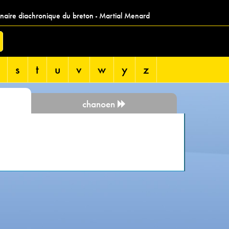
nnaire diachronique du breton - Martial Menard
s
t
u
v
w
y
z
chanoen