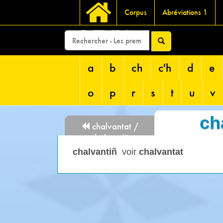
Corpus
Abréviations 1
DEVRI
a
b
ch
c'h
d
e
o
p
r
s
t
u
v
ch
chalvantat /
chalvantiñ
chalvantiñ
voir
chalvantat