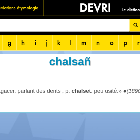
DEVRI
viations étymologie
Le dictio
g
h
i
j
k
l
m
n
o
p
r
chalsañ
Agacer, parlant des dents ; p.
chalset
. peu usité.» ●
(189