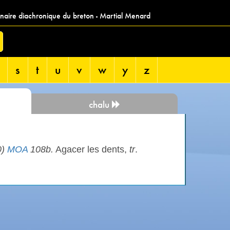
nnaire diachronique du breton - Martial Menard
s
t
u
v
w
y
z
chalu
0)
MOA
108b.
Agacer les dents,
tr
.