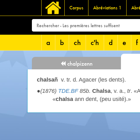
Corpus
Abréviations 1
Abré
a
b
ch
c'h
d
e
f
chalpizenn
chalsañ
v. tr. d. Agacer (les dents).
●
(1876)
TDE.BF
85b.
Chalsa
, v. a.,
tr
. «
«
chalsa
ann dent, (peu usité).»