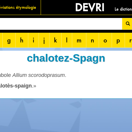
DEVRI
viations étymologie
Le dictio
g
h
i
j
k
l
m
n
o
p
r
chalotez-Spagn
mbole
Allium scorodoprasum
.
lotès-spaign
.»