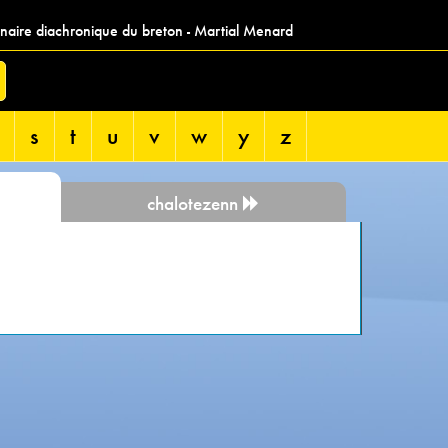
nnaire diachronique du breton - Martial Menard
s
t
u
v
w
y
z
chalotezenn