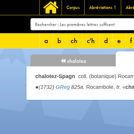
Corpus
Abréviations 1
Abré
a
b
ch
c'h
d
e
f
chalotez
chalotez-Spagn
coll. (botanique) Roca
●
(1732)
GReg
825a.
Rocambole,
tr.
«
cha